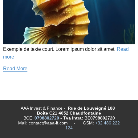
Exemple de texte court. Lorem ipsum dolor sit amet.
Read
more
Read More
AAA Invest & Finance -
Rue de Louveigné 188
Boîte C21
4052 Chaudfontaine
BCE
0798802720
- Tva Intra:
BE0798802720
Mail: contact@aaa-if.com - GSM:
+32 486 222
124