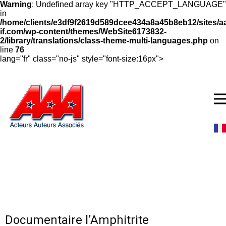
Warning
: Undefined array key "HTTP_ACCEPT_LANGUAGE"
in
/home/clients/e3df9f2619d589dcee434a8a45b8eb12/sites/a
if.com/wp-content/themes/WebSite6173832-
2/library/translations/class-theme-multi-languages.php
on
line
76
lang="fr" class="no-js" style="font-size:16px">
Documentaire l’Amphitrite