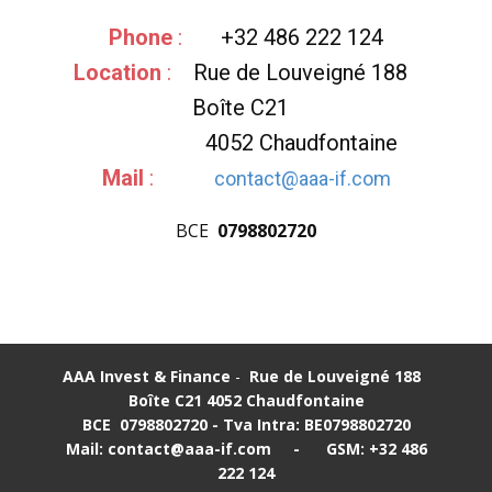
Phone
:
+32 486 222 124
Location
:
Rue de Louveigné 188
Boîte C21
4052 Chaudfontaine
Mail
:
contact@aaa-if.com
BCE
0798802720
AAA Invest & Finance
-
Rue de Louveigné 188
Boîte C21
4052 Chaudfontaine
BCE
0798802720 - Tva Intra:
BE0798802720
Mail: contact@aaa-if.com
-
GSM: +32 486
222 124