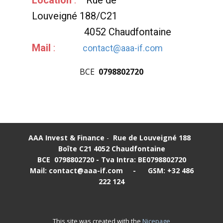
Location
:
Rue de
Louveigné 188/C21
4052 Chaudfontaine
Mail
:
contact@aaa-if.com
BCE
0798802720
AAA Invest & Finance
-
Rue de Louveigné 188
Boîte C21
4052 Chaudfontaine
BCE
0798802720 - Tva Intra:
BE0798802720
Mail: contact@aaa-if.com
-
GSM: +32 486
222 124
This site was created with the
Nicepage