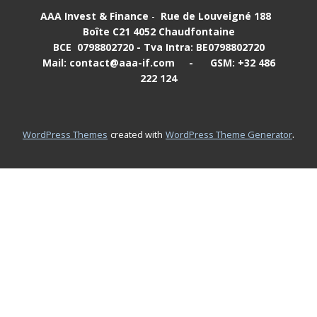
AAA Invest & Finance
-
Rue de Louveigné 188
Boîte C21
4052 Chaudfontaine
BCE
0798802720 - Tva Intra:
BE0798802720
Mail: contact@aaa-if.com
-
GSM: +32 486
222 124
.
WordPress Themes
created with
WordPress Theme Generator